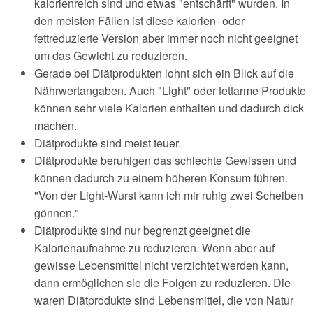
kalorienreich sind und etwas "entschärft" wurden. In
Glyx-Diät - Glykämischer Index Diät
Montignac Diät
Wundermittel
Gesundheitsrisiko Fett
Sesamöl
den meisten Fällen ist diese kalorien- oder
fettreduzierte Version aber immer noch nicht geeignet
Grapefruit-Diät
Xenical
Fettzusammensetzung der Speisefette
Sojaöl
um das Gewicht zu reduzieren.
Sonnenblumenöl
Gerade bei Diätprodukten lohnt sich ein Blick auf die
Nährwertangaben. Auch "Light" oder fettarme Produkte
Weizenkeimöl
können sehr viele Kalorien enthalten und dadurch dick
machen.
Diätprodukte sind meist teuer.
Diätprodukte beruhigen das schlechte Gewissen und
können dadurch zu einem höheren Konsum führen.
"Von der Light-Wurst kann ich mir ruhig zwei Scheiben
gönnen."
Diätprodukte sind nur begrenzt geeignet die
Kalorienaufnahme zu reduzieren. Wenn aber auf
gewisse Lebensmittel nicht verzichtet werden kann,
dann ermöglichen sie die Folgen zu reduzieren. Die
waren Diätprodukte sind Lebensmittel, die von Natur