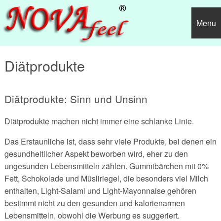
Menu
Diäten
Diätprodukte
Abnehmen mit Novafeel
Diäten A-G
Diätprodukte: Sinn und Unsinn
Ernährung
Anabole Diät
Diäten H-M
Stiftung Warentest: "Sehr Gut"
Diätprodukte machen nicht immer eine schlanke Linie.
Fitness
Atkins Diät
Heilfasten
Diäten N-S
Novafeel Gewichtsreduktionsprogramm?
Kalorientabelle
Das Erstaunliche ist, dass sehr viele Produkte, bei denen ein
Gesundheit
BCM Diät
Hollywood Diät
Nulldiät
Diäten T-Z
Leistungen, Preise, Teilnahmevoraussetzungen
xxx
Fette
Waschbrettbauch
gesundheitlicher Aspekt beworben wird, eher zu den
Diverses
ungesunden Lebensmitteln zählen. Gummibärchen mit 0%
Blutgruppendiät
Hollywood Star Diät
Online Diät / Diäten
Treffpunkt Wunschgewicht Diät
Sonstiges
Allgemeine Geschäftsbedingungen
Fettarten
Kohlenhydrate
Stretching
xxx
Fett, Schokolade und Müsliriegel, die besonders viel Milch
Brigitte Diät
Kartoffeldiät
Ornish-Diät - Die Ornish Herz Diät
Trennkost nach Dr. Hay
Cholesterin
Speiseöle
xxx
Eiweiße
Trainingsmethoden
xxx
Warum sind Diäten selten erfolgreich?
enthalten, Light-Salami und Light-Mayonnaise gehören
bestimmt nicht zu den gesunden und kalorienarmen
Brotdiät
Ketogene Diät
Pfundskur
Vitalstoffreiche Vollwertkost
BMI berechnen / Body-Mass-Index
Gesättigte Fettsäuren
Speiseöle
Fette
xxx
Vitamine
Inline-Skating
Lebensmitteln, obwohl die Werbung es suggeriert.