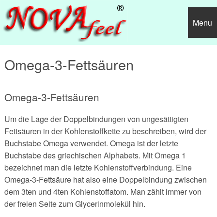
Menu
Diäten
Omega-3-Fettsäuren
Abnehmen mit Novafeel
Diäten A-G
Omega-3-Fettsäuren
Ernährung
Anabole Diät
Diäten H-M
Stiftung Warentest: "Sehr Gut"
Um die Lage der Doppelbindungen von ungesättigten
Fitness
Atkins Diät
Heilfasten
Diäten N-S
Novafeel Gewichtsreduktionsprogramm?
Kalorientabelle
Fettsäuren in der Kohlenstoffkette zu beschreiben, wird der
Gesundheit
BCM Diät
Hollywood Diät
Nulldiät
Diäten T-Z
Leistungen, Preise, Teilnahmevoraussetzungen
xxx
Fette
Waschbrettbauch
Buchstabe Omega verwendet. Omega ist der letzte
Buchstabe des griechischen Alphabets. Mit Omega 1
Diverses
Blutgruppendiät
Hollywood Star Diät
Online Diät / Diäten
Treffpunkt Wunschgewicht Diät
Sonstiges
Allgemeine Geschäftsbedingungen
Fettarten
Kohlenhydrate
Stretching
xxx
bezeichnet man die letzte Kohlenstoffverbindung. Eine
Omega-3-Fettsäure hat also eine Doppelbindung zwischen
Brigitte Diät
Kartoffeldiät
Ornish-Diät - Die Ornish Herz Diät
Trennkost nach Dr. Hay
Cholesterin
Speiseöle
xxx
Eiweiße
Trainingsmethoden
xxx
Warum sind Diäten selten erfolgreich?
dem 3ten und 4ten Kohlenstoffatom. Man zählt immer von
der freien Seite zum Glycerinmolekül hin.
Brotdiät
Ketogene Diät
Pfundskur
Vitalstoffreiche Vollwertkost
BMI berechnen / Body-Mass-Index
Gesättigte Fettsäuren
Speiseöle
Fette
xxx
Vitamine
Inline-Skating