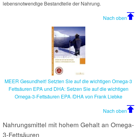
lebensnotwendige Bestandteile der Nahrung.
Glyx-Diät - Glykämischer Index Diät
Montignac Diät
Wundermittel
Gesundheitsrisiko Fett
Sesamöl
Nach oben
Grapefruit-Diät
Xenical
Fettzusammensetzung der Speisefette
Sojaöl
Sonnenblumenöl
Weizenkeimöl
MEER Gesundheit! Setzten Sie auf die wichtigen Omega-3
Fettsäuren EPA und DHA: Setzen Sie auf die wichtigen
Omega-3-Fettsäuren EPA /DHA von Frank Liebke
Nach oben
Nahrungsmittel mit hohem Gehalt an Omega-
3-Fettsäuren