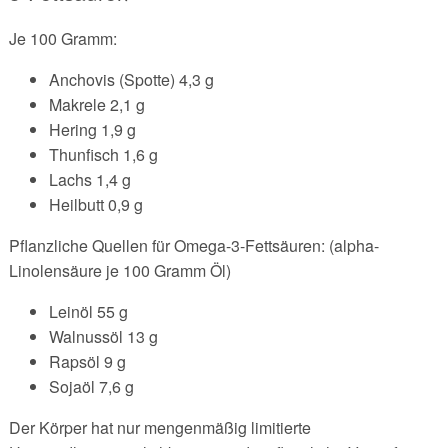
Je 100 Gramm:
Anchovis (Spotte) 4,3 g
Makrele 2,1 g
Hering 1,9 g
Thunfisch 1,6 g
Lachs 1,4 g
Heilbutt 0,9 g
Pflanzliche Quellen für Omega-3-Fettsäuren: (alpha-
Linolensäure je 100 Gramm Öl)
Leinöl 55 g
Walnussöl 13 g
Rapsöl 9 g
Sojaöl 7,6 g
Der Körper hat nur mengenmäßig limitierte