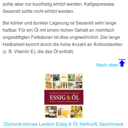
sollte aber nur kurzfristig erhitzt werden. Kaltgepresstes
Cambridge-Diät
Kohlsuppe Diät
Punkte Diät
Vollweib Diät
Broca-Index
Einfach ungesättigte Fettsäuren
Distelöl
Fettverderb
xxx
Mineralstoffe
Heimtrainer
Sesamöl sollte nicht erhitzt werden.
Crash Diäten
Kohlsuppendiät
Quellstoffe
Volumetrics-Diät
Vergleich: BMI - Broca-Index
Mehrfach ungesättigte Fettsäuren
Erdnussöl
Fettsäuren
xxx
Spurenelemente
Sportverletzungen
Bei kühler und dunkler Lagerung ist Sesamöl sehr lange
haltbar. Für ein Öl mit einem hohen Gehalt an mehrfach
Diätpille
Kreta Diät - Mittelmeer Diät
Reisdiät
Weight-Watcher
Abführmittel
Transfettsäuren
Haselnussöl
Rauchpunkt
xxx
E-Nummern - Nahrungsmittelzusatzstoffe
Walking
ungesättigten Fettsäuren ist dies ungewöhnlich. Die lange
Haltbarkeit kommt durch die hohe Anzahl an Antioxidantien
Diätplan
Logi-Diät
Saftfasten
Zucker-Knacker
Appetitzügler
Essenzielle Fettsäuren
Kürbiskernöl
Fett geeignet für ...
xxx
(z. B. Vitamin E), die das Öl enthält.
Diätprodukte
Low Fat Diät
Scarsdale-Diät
Entschlackungstee
Omega-3-Fettsäuren
Leinöl
Nach oben
Ernährungsberatung
Markert Diät
Schrothkur
Entwässerungsmittel
Butter oder Margarine?
Maiskeimöl
Fasten
Max Planck Diät
Sears-Diät
Chirurgische Mittel: Fettabsaugen
Fettbegleitstoffe
Nussöle
Fatburner Diät
Mayo-Diät
Suppendiät
Chirurgische Mittel: Magenballon
Fettersatzstoffe
Olivenöl
FdH Diät
Mayr Diät, Mayr Kur
South-Beach-Diät
Chirurgische Mittel: Magenband
Fettverdauung
Palmöl
Formula Diät
Monodiät
Strunz-Diät
Radikale Diäten
Gehärtete Fette
Rapsöl
Dumonts kleines Lexikon Essig & Öl. Herkunft, Geschmack,