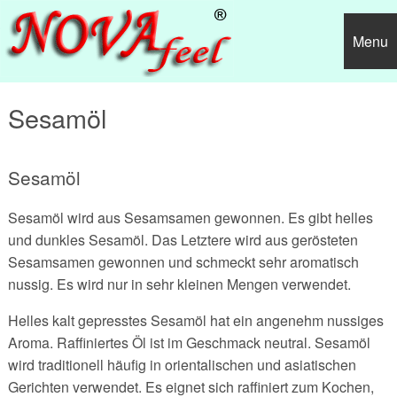
Menu
Diäten
Sesamöl
Abnehmen mit Novafeel
Diäten A-G
Sesamöl
Ernährung
Anabole Diät
Diäten H-M
Stiftung Warentest: "Sehr Gut"
Sesamöl wird aus Sesamsamen gewonnen. Es gibt helles
Fitness
Atkins Diät
Heilfasten
Diäten N-S
Novafeel Gewichtsreduktionsprogramm?
Kalorientabelle
und dunkles Sesamöl. Das Letztere wird aus gerösteten
Gesundheit
BCM Diät
Hollywood Diät
Nulldiät
Diäten T-Z
Leistungen, Preise, Teilnahmevoraussetzungen
xxx
Fette
Waschbrettbauch
Sesamsamen gewonnen und schmeckt sehr aromatisch
nussig. Es wird nur in sehr kleinen Mengen verwendet.
Diverses
Blutgruppendiät
Hollywood Star Diät
Online Diät / Diäten
Treffpunkt Wunschgewicht Diät
Sonstiges
Allgemeine Geschäftsbedingungen
Fettarten
Kohlenhydrate
Stretching
xxx
Helles kalt gepresstes Sesamöl hat ein angenehm nussiges
Brigitte Diät
Kartoffeldiät
Ornish-Diät - Die Ornish Herz Diät
Trennkost nach Dr. Hay
Cholesterin
Speiseöle
xxx
Eiweiße
Trainingsmethoden
xxx
Warum sind Diäten selten erfolgreich?
Aroma. Raffiniertes Öl ist im Geschmack neutral. Sesamöl
wird traditionell häufig in orientalischen und asiatischen
Brotdiät
Ketogene Diät
Pfundskur
Vitalstoffreiche Vollwertkost
BMI berechnen / Body-Mass-Index
Gesättigte Fettsäuren
Speiseöle
Fette
xxx
Vitamine
Inline-Skating
Gerichten verwendet. Es eignet sich raffiniert zum Kochen,