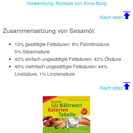
Verwendung, Rezepte von Anne Iburg
Glyx-Diät - Glykämischer Index Diät
Montignac Diät
Wundermittel
Gesundheitsrisiko Fett
Sesamöl
Nach oben
Grapefruit-Diät
Xenical
Fettzusammensetzung der Speisefette
Sojaöl
Zusammensetzung von Sesamöl:
Sonnenblumenöl
Weizenkeimöl
13% gesättigte Fettsäuren: 8% Palmitinsäure,
5% Stearinsäure
42% einfach ungesättigte Fettsäuren: 42% Ölsäure
45% mehrfach ungesättigte Fettsäuren: 44%
Linolsäure, 1% Linolensäure
Nach oben