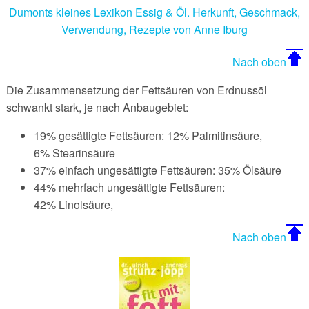
Glyx-Diät - Glykämischer Index Diät
Montignac Diät
Wundermittel
Gesundheitsrisiko Fett
Sesamöl
Dumonts kleines Lexikon Essig & Öl. Herkunft, Geschmack,
Verwendung, Rezepte von Anne Iburg
Grapefruit-Diät
Xenical
Fettzusammensetzung der Speisefette
Sojaöl
Nach oben
Sonnenblumenöl
Die Zusammensetzung der Fettsäuren von Erdnussöl
Weizenkeimöl
schwankt stark, je nach Anbaugebiet:
19% gesättigte Fettsäuren: 12% Palmitinsäure,
6% Stearinsäure
37% einfach ungesättigte Fettsäuren: 35% Ölsäure
44% mehrfach ungesättigte Fettsäuren:
42% Linolsäure,
Nach oben